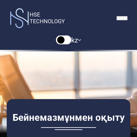
HSE
TECHNOLOGY
kz
Бейнемазмұнмен оқыту