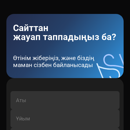
Сайттан
жауап таппадыңыз ба?
Өтінім жіберіңіз, және біздің
маман сізбен байланысады