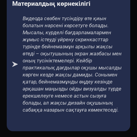
Материалдың көрнекілігі
Видеода сөзбен түсіндіру өте қиын
болатын нәрсені көрсетуге болады.
Мысалы, күрделі бағдарламалармен
жұмыс істеуді үйрену скринкасттар
түрінде бейнемазмұн арқылы жақсы
өтеді – оқытушының экран жазбасы мен
оның түсініктемелері. Кейбір
практикалық дағдылар оқушы мысалды
көрген кезде жақсы дамиды. Сонымен
қатар, бейнемазмұнды өңдеу кезінде
әрқашан маңызды ойды визуалды түрде
ерекшелеуге немесе астын сызуға
болады, ал жақсы дизайн оқушының
сабаққа назарын сақтауға көмектеседі.