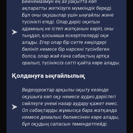
Бейнемазмұн ең аз уақытта көп
ақпаратты жеткізуге мүмкіндік береді.
Бұл оны оқушылар үшін ыңғайлы және
түсінікті етеді. Олар дәріс оқитын
адамның не істеп жатқанын көріп, оны
тыңдап, қосымша ескертпелерді оқи
алады. Егер олар бір сәтте көңілдері
бөлініп немесе бір нәрсені түсінбеген
болса, олар жай ғана сабақтың артқа
оралып, түсініксіз сәтті қайта көре алады.
Қолдануға ыңғайлылық
Видеоуроктар арқылы оқыту кезінде
оқушыға көп оқу немесе аудио дәрістегі
сөйлеуге үнемі назар аудару қажет емес.
Ол сабақтарды жұмысқа бара жатқанда
немесе демалыс бөлмесінен көре алады,
бұл оқудың сапасын төмендетпейді.