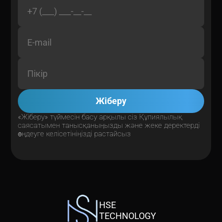
Жіберу
«Жіберу» түймесін басу арқылы сіз
Құпиялылық
саясатымен
танысқаныңызды және жеке деректерді
өңдеуге келісетініңізді растайсыз
HSE
TECHNOLOGY