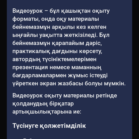
Видеоурок – бұл қашықтан оқыту
форматы, онда оқу материалы
бейнемазмұн арқылы кез келген
ыңғайлы уақытта жеткізіледі. Бұл
бейнемазмұн қарапайым дәріс,
практикалық дағдыны көрсету,
автордың түсініктемелерімен
презентация немесе маманның
бағдарламалармен жұмыс істеуді
үйреткен экран жазбасы болуы мүмкін.
Видеоурок оқыту материалы ретінде
қолданудың бірқатар
артықшылықтарына ие:
Түсінуге қолжетімділік