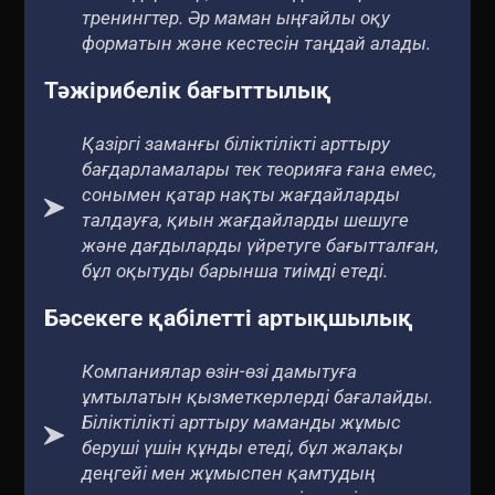
тренингтер. Әр маман ыңғайлы оқу
форматын және кестесін таңдай алады.
Тәжірибелік бағыттылық
Қазіргі заманғы біліктілікті арттыру
бағдарламалары тек теорияға ғана емес,
сонымен қатар нақты жағдайларды
талдауға, қиын жағдайларды шешуге
және дағдыларды үйретуге бағытталған,
бұл оқытуды барынша тиімді етеді.
Бәсекеге қабілетті артықшылық
Компаниялар өзін-өзі дамытуға
ұмтылатын қызметкерлерді бағалайды.
Біліктілікті арттыру маманды жұмыс
беруші үшін құнды етеді, бұл жалақы
деңгейі мен жұмыспен қамтудың