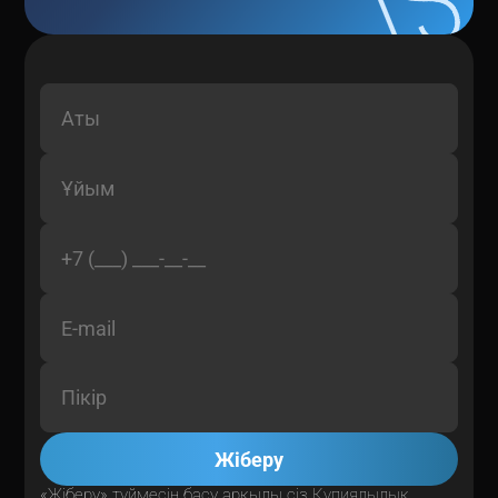
Жіберу
«Жіберу» түймесін басу арқылы сіз
Құпиялылық