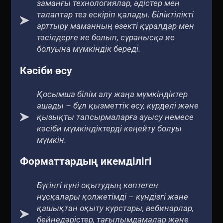
заманғы технологиялар, әдістер мен
талаптар тез ескіріп қалады. Біліктілікті
арттыру маманның өзекті құралдар мен
тәсілдерге ие болып, сұранысқа ие
болуына мүмкіндік береді.
Кәсіби өсу
Қосымша білім алу жаңа мүмкіндіктер
ашады – бұл қызметтік өсу, күрделі және
қызықты тапсырмаларға ауысу немесе
кәсіби мүмкіндіктерді кеңейту болуы
мүмкін.
Форматтардың икемділігі
Бүгінгі күні оқытудың көптеген
нұсқалары қолжетімді – күндізгі және
қашықтан оқыту курстары, вебинарлар,
бейнедәрістер, тағылымдамалар және