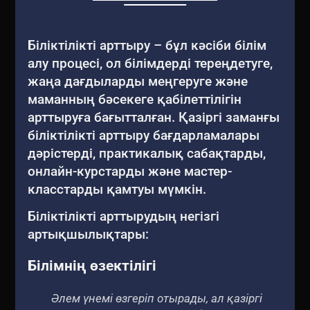
Біліктілікті арттыру – бұл кәсіби білім
алу процесі, ол білімдерді тереңдетуге,
жаңа дағдыларды меңгеруге және
маманның бәсекеге қабілеттілігін
арттыруға бағытталған. Қазіргі заманғы
біліктілікті арттыру бағдарламалары
дәрістерді, практикалық сабақтарды,
онлайн-курстарды және мастер-
класстарды қамтуы мүмкін.
Біліктілікті арттырудың негізгі
артықшылықтары:
Білімнің өзектілігі
Әлем үнемі өзгеріп отырады, ал қазіргі