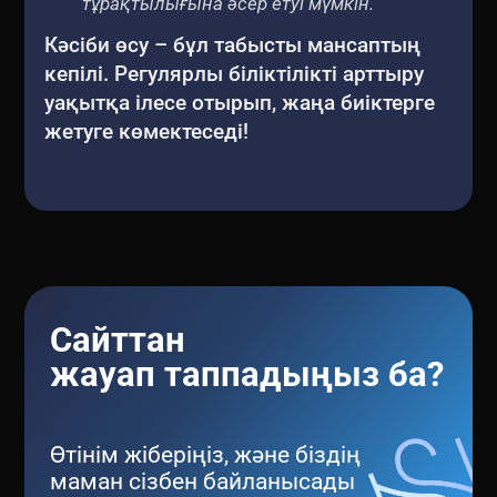
тұрақтылығына әсер етуі мүмкін.
Кәсіби өсу – бұл табысты мансаптың
кепілі. Регулярлы біліктілікті арттыру
уақытқа ілесе отырып, жаңа биіктерге
жетуге көмектеседі!
Сайттан
жауап таппадыңыз ба?
Өтінім жіберіңіз, және біздің
маман сізбен байланысады