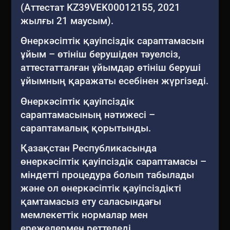
(Аттестат KZ39VEK00012155, 2021
жылғы 21 маусым).
Өнеркәсіптік қауіпсіздік сараптамасын
ұйым – өтініш берушіден тәуелсіз,
аттестатталған ұйымдар өтініш беруші
ұйымның қаражаты есебінен жүргізеді.
Өнеркәсіптік қауіпсіздік
сараптамасының нәтижесі –
сараптамалық қорытынды.
Қазақстан Республикасында
өнеркәсіптік қауіпсіздік сараптамасы –
міндетті процедура болып табылады
және ол өнеркәсіптік қауіпсіздікті
қамтамасыз ету саласындағы
мемлекеттік нормалар мен
ережелермен реттеледі.