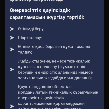
Өнеркәсіптік қауіпсіздік
сараптамасын жүргізу тәртібі:
Өтінімді беру;
Шарт жасау;
Өтінімге қоса берілген құжаттаманы
талдау;
Жабдықты және/немесе техникалық
құрылғыны тексеру (жұмыс өтініш
берушінің өндірістік алаңында немесе
зертханалық жағдайда орындалады);
Қауіпті өндірістік объектіде
қолданылатын техникалық құрылғының
өнеркәсіптік қауіпсіздік
сараптамасының қорытындысын
дайындау және келісу, құжаттар