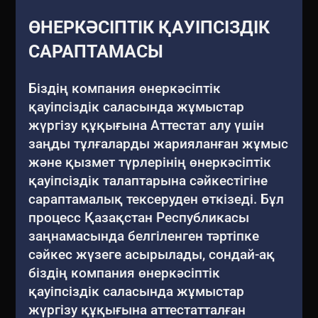
ӨНЕРКӘСІПТІК ҚАУІПСІЗДІК
САРАПТАМАСЫ
Біздің компания өнеркәсіптік
қауіпсіздік саласында жұмыстар
жүргізу құқығына Аттестат алу үшін
заңды тұлғаларды жарияланған жұмыс
және қызмет түрлерінің өнеркәсіптік
қауіпсіздік талаптарына сәйкестігіне
сараптамалық тексеруден өткізеді. Бұл
процесс Қазақстан Республикасы
заңнамасында белгіленген тәртіпке
сәйкес жүзеге асырылады, сондай-ақ
біздің компания өнеркәсіптік
қауіпсіздік саласында жұмыстар
жүргізу құқығына аттестатталған