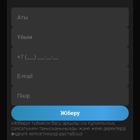
Жіберу
«Жіберу» түймесін басу арқылы сіз
Құпиялылық
саясатымен
танысқаныңызды және жеке деректерді
өңдеуге келісетініңізді растайсыз