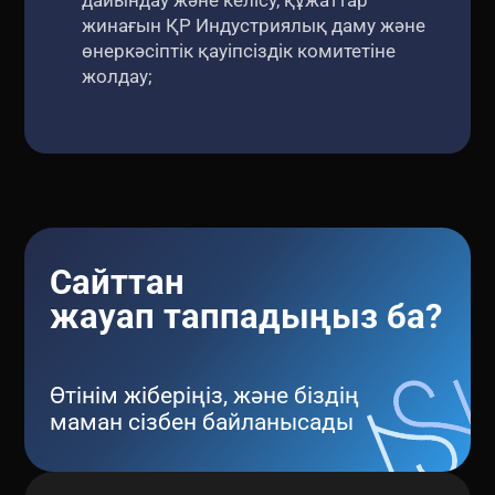
жинағын ҚР Индустриялық даму және
өнеркәсіптік қауіпсіздік комитетіне
жолдау;
Сайттан
жауап таппадыңыз ба?
Өтінім жіберіңіз, және біздің
маман сізбен байланысады